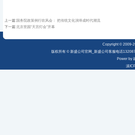
上一篇
:
国务院政策例行吹风会： 把传统文化演绎成时代潮流
下一篇
:
北京世园“天宫灯会”开幕
Copyright © 2009-20
版权所有 © 新盛公司官网_新盛公司客服电话1320879
Power by
滇IC